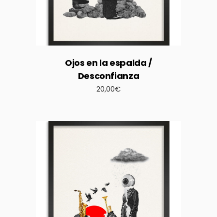
Ojos en la espalda /
Desconfianza
20,00
€