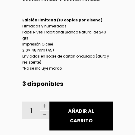
Edición limitada (10 copias por diseño)
Firmadas y numeradas
Papel Rives Traditional Blanco Natural de 240
grs
Impresión Gicleé
210×148 mm (A5)
Enviadas en sobre de cartón ondulado (duro y
resistente)
*No se incluye marco
3 disponibles
Puños afilados para tu muñeco vudú / Odio can
+
AÑADIR AL
-
CARRITO