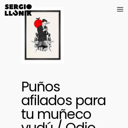
Puños
afilados para
tu muñeco
vudú / Odio