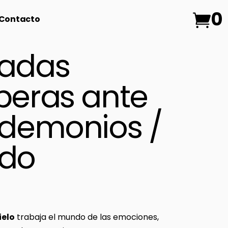
0
Contacto
adas
beras ante
 demonios /
do
ielo
trabaja el mundo de las emociones,