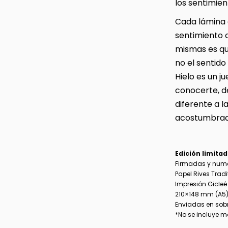
los sentimien
Cada lámina 
sentimiento o
mismas es qu
no el sentido
Hielo es un j
conocerte, d
diferente a 
acostumbrad
Edición limitad
Firmadas y num
Papel Rives Trad
Impresión Gicleé
210×148 mm (A5
Enviadas en sobr
*No se incluye 