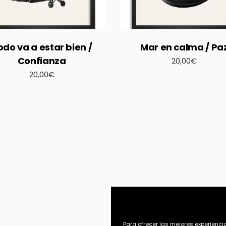
odo va a estar bien /
Mar en calma / Pa
Confianza
20,00
€
20,00
€
Para ofrecer las mejores experienc