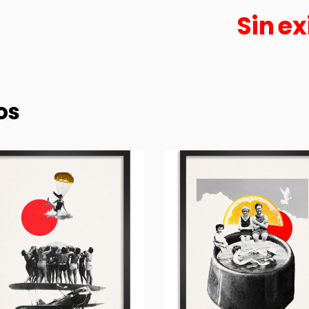
Sin ex
os