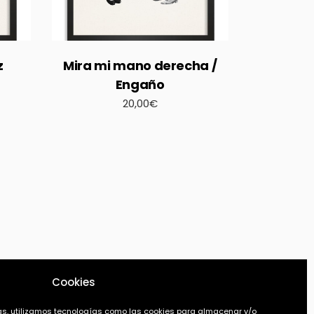
z
Mira mi mano derecha /
Engaño
20,00
€
Cookies
ias, utilizamos tecnologías como las cookies para almacenar y/o