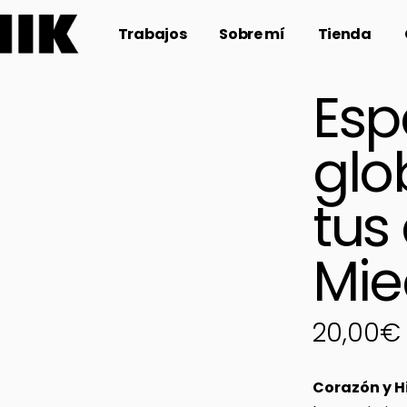
Trabajos
Sobre mí
Tienda
Esp
glo
tus
Mie
20,00
€
Corazón y H