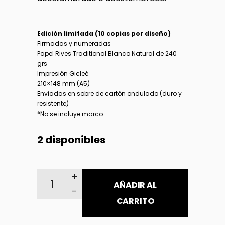
Edición limitada (10 copias por diseño)
Firmadas y numeradas
Papel Rives Traditional Blanco Natural de 240
grs
Impresión Gicleé
210×148 mm (A5)
Enviadas en sobre de cartón ondulado (duro y
resistente)
*No se incluye marco
2 disponibles
Deshojado y a la intemperie / Vacío cantidad
+
AÑADIR AL
-
CARRITO