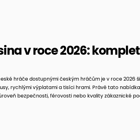
asina v roce 2026: komple
české hráče dostupnými českým hráčům je v roce 2026 šir
sy, rychlými výplatami a tisíci hrami. Právě tato nabídka
úroveň bezpečnosti, férovosti nebo kvality zákaznické po