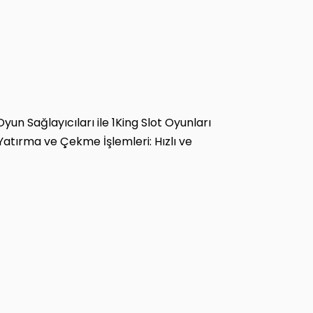
un Sağlayıcıları ile 1King Slot Oyunları
 Yatırma ve Çekme İşlemleri: Hızlı ve