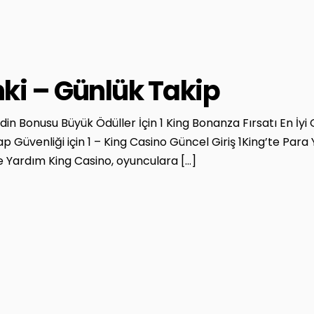
nki – Günlük Takip
Bonusu Büyük Ödüller İçin 1 King Bonanza Fırsatı En İyi Oy
p Güvenliği için 1 – King Casino Güncel Giriş 1King’te Para
e Yardım King Casino, oyunculara […]