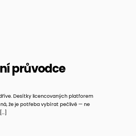
tní průvodce
 dříve. Desítky licencovaných platforem
ná, že je potřeba vybírat pečlivě — ne
[…]