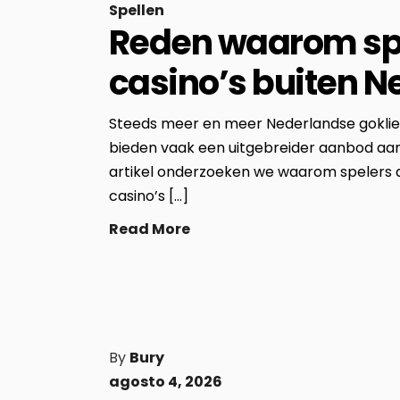
Spellen
Reden waarom spel
casino’s buiten N
Steeds meer en meer Nederlandse goklief
bieden vaak een uitgebreider aanbod aan s
artikel onderzoeken we waarom spelers de
casino’s […]
Read More
By
Bury
agosto 4, 2026