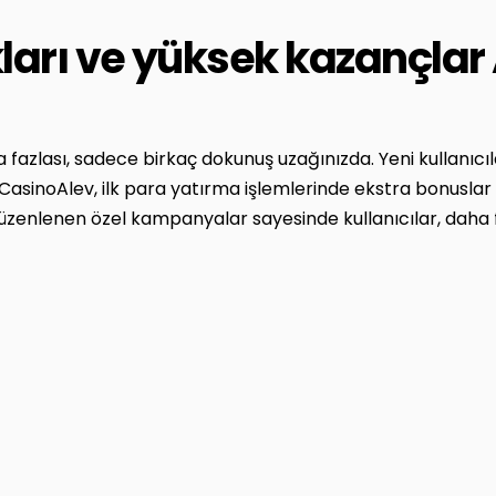
kları ve yüksek kazançlar 
 fazlası, sadece birkaç dokunuş uzağınızda. Yeni kullanıcıl
l. CasinoAlev, ilk para yatırma işlemlerinde ekstra bonuslar
 düzenlenen özel kampanyalar sayesinde kullanıcılar, daha