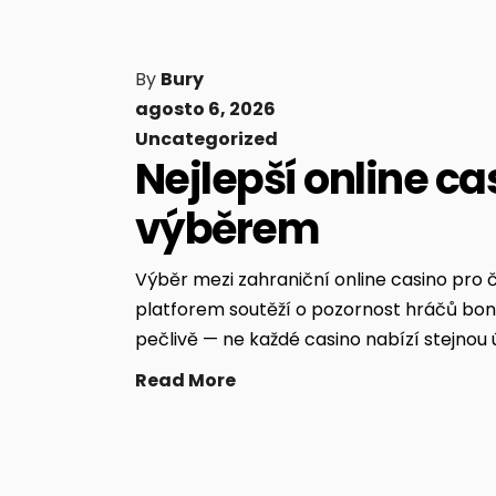
By
Bury
agosto 6, 2026
Uncategorized
Nejlepší online c
výběrem
Výběr mezi zahraniční online casino pro 
platforem soutěží o pozornost hráčů bonu
pečlivě — ne každé casino nabízí stejnou 
Read More