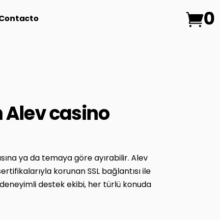
0
Contacto
n Alev casino
sına ya da temaya göre ayırabilir. Alev
ertifikalarıyla korunan SSL bağlantısı ile
n deneyimli destek ekibi, her türlü konuda