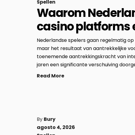
Spellen
Waarom Nederland
casino platforms
Nederlandse spelers gaan regelmatig op zo
maar het resultaat van aantrekkelijke vo
toenemende aantrekkingskracht van inte
jaren een significante verschuiving doorg
Read More
By
Bury
agosto 4, 2026