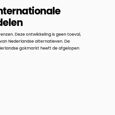
nternationale
delen
enzen. Deze ontwikkeling is geen toeval,
 van Nederlandse alternatieven. De
derlandse gokmarkt heeft de afgelopen