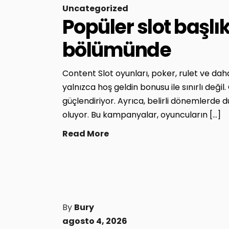
Uncategorized
Popüler slot başlı
bölümünde
Content Slot oyunları, poker, rulet ve daha
yalnızca hoş geldin bonusu ile sınırlı deği
güçlendiriyor. Ayrıca, belirli dönemlerde
oluyor. Bu kampanyalar, oyuncuların […]
Read More
By
Bury
agosto 4, 2026